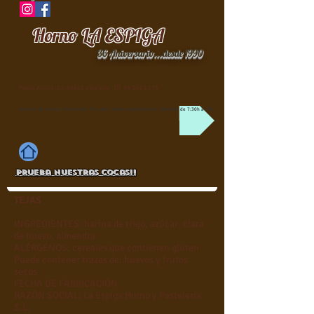
Horno LA ESPIGA
36 Aniversario...desde 1990
Poeta Artola, 12, 46021 Valencia Tlf:
96 393 11 76
Horario de Lunes a Viernes de 7h a 20h, ininterumpidamente. Sábados de 7:30h a 15h.
Prueba nuestras Cocas!!
TEJAS
INGREDIENTES: harina de trigo, azúcar, clara
de huevo, almendra
ALÉRGENOS: cereales que contienen gluten
Puede contener trazas de: huevos y frutos
secos
FECHA DE FABRICACIÓN
RAZÓN SOCIAL: La Espiga Horno y Pastelería
S.L.